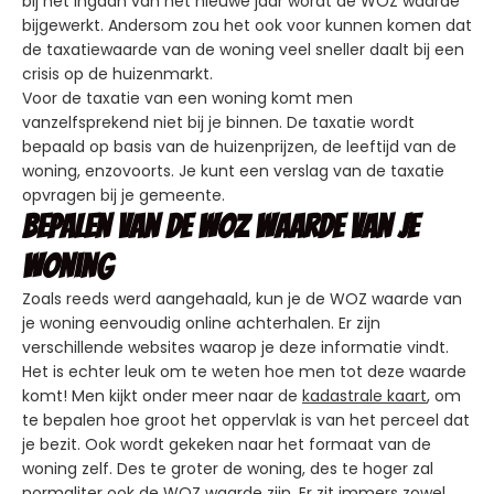
bij het ingaan van het nieuwe jaar wordt de WOZ waarde
bijgewerkt. Andersom zou het ook voor kunnen komen dat
de taxatiewaarde van de woning veel sneller daalt bij een
crisis op de huizenmarkt.
Voor de taxatie van een woning komt men
vanzelfsprekend niet bij je binnen. De taxatie wordt
bepaald op basis van de huizenprijzen, de leeftijd van de
woning, enzovoorts. Je kunt een verslag van de taxatie
opvragen bij je gemeente.
Bepalen van de WOZ waarde van je
woning
Zoals reeds werd aangehaald, kun je de WOZ waarde van
je woning eenvoudig online achterhalen. Er zijn
verschillende websites waarop je deze informatie vindt.
Het is echter leuk om te weten hoe men tot deze waarde
komt! Men kijkt onder meer naar de
kadastrale kaart
, om
te bepalen hoe groot het oppervlak is van het perceel dat
je bezit. Ook wordt gekeken naar het formaat van de
woning zelf. Des te groter de woning, des te hoger zal
normaliter ook de WOZ waarde zijn. Er zit immers zowel