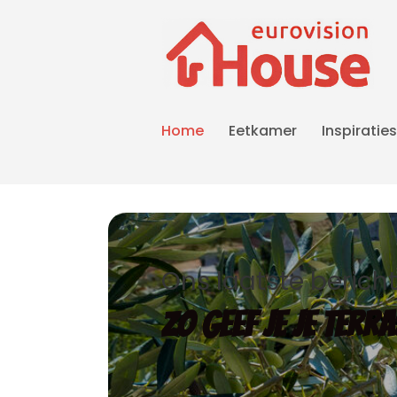
Home
Eetkamer
Inspiraties
Ons laatste berich
Zo geef je je terr