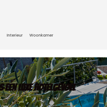
Interieur
Woonkamer
t
as een luxe hotelgevoel