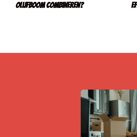
olijfboom combineren?
ef