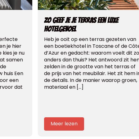
Zo geef je je terras een luxe
hotelgevoel
perfecte
Heb je ooit op een terras gezeten van
en je hier
een boetiekhotel in Toscane of de Côt
 kies je nu
d’Azur en gedacht: waarom voelt dit z
 dat samen
anders dan thuis? Het antwoord zit he
ede
zelden in de grootte van het terras of
uw huis Een
de prijs van het meubilair. Het zit hem i
voor een
de details. In de manier waarop groen,
ervoor dat
materiaal en […]
Meer lezen