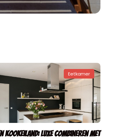
Eetkamer
en kookeiland: luxe combineren met