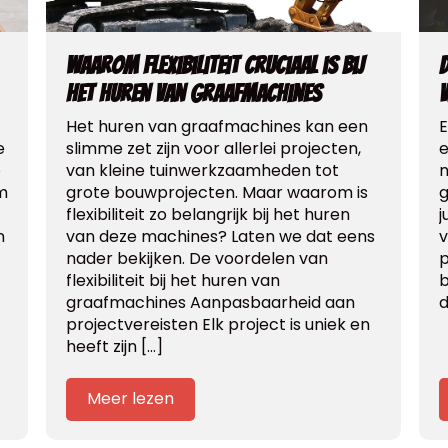
Waarom flexibiliteit cruciaal is bij
D
het huren van graafmachines
v
Het huren van graafmachines kan een
E
e
slimme zet zijn voor allerlei projecten,
e
o
van kleine tuinwerkzaamheden tot
n
m
grote bouwprojecten. Maar waarom is
g
flexibiliteit zo belangrijk bij het huren
j
n
van deze machines? Laten we dat eens
v
nader bekijken. De voordelen van
p
flexibiliteit bij het huren van
b
graafmachines Aanpasbaarheid aan
d
projectvereisten Elk project is uniek en
heeft zijn […]
Meer lezen