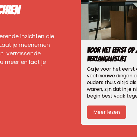
chien
rerende inzichten die
n. Laat je meenemen
Voor het eerst op j
en, verrassende
verlanglijstje!
u meer en laat je
Ga je voor het eerst 
veel nieuwe dingen aa
ouders thuis altijd a
waren, zijn dat in je 
begin best vaak tege
Meer lezen