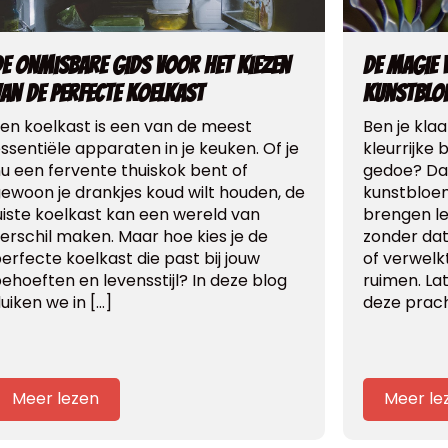
e onmisbare gids voor het kiezen
De magie 
an de perfecte koelkast
kunstbloe
en koelkast is een van de meest
Ben je klaa
ssentiële apparaten in je keuken. Of je
kleurrijke
u een fervente thuiskok bent of
gedoe? Dan
ewoon je drankjes koud wilt houden, de
kunstbloem
uiste koelkast kan een wereld van
brengen lev
erschil maken. Maar hoe kies je de
zonder dat
erfecte koelkast die past bij jouw
of verwelk
ehoeften en levensstijl? In deze blog
ruimen. L
uiken we in […]
deze prach
Meer lezen
Meer le