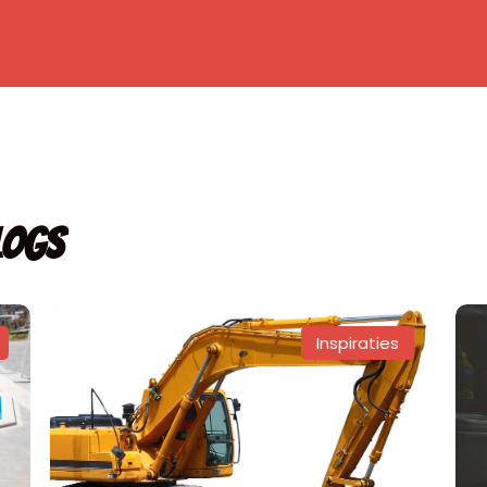
logs
Inspiraties