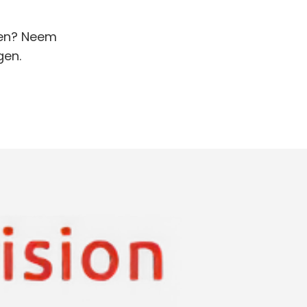
ken? Neem
gen.