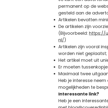
permanent op de websit
gesteld aan de adverto
Artikelen bevatten mi
De artikelen zijn voorzi
(Bijvoorbeeld:
https://
nl/
)
Artikelen zijn vooral i
worden niet geplaatst;
Het artikel moet uit un
Er moeten tussenkopje
Maximaal twee uitgaand
Heb je interesse neem
mogelijkheden te besp
Interessante link?
Heb je een interessant
met
blog@coveredinb