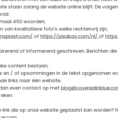
e staan zolang de website online blijft. De volg
rial:
nimaal 450 woorden;
en van kwalitatieve foto’s welke rechtenvrij zijn;
unsplash.com/
of
https://pixabay.com/nl/
of
https
nspirerend of informerend geschreven. Berichten di
ieke content bestaan;
s en / of opsommingen in de tekst opgenomen w
e links naar één website.
 dan even contact op met
blog@coveredinblue.c
reken.
e link die op onze website geplaatst kan worden
lue.com
.