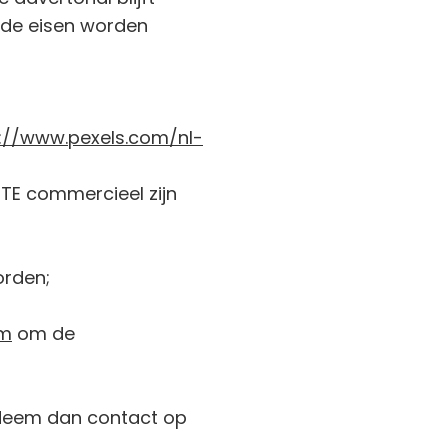
ende eisen worden
://www.pexels.com/nl-
e TE commercieel zijn
orden;
om
om de
? Neem dan contact op