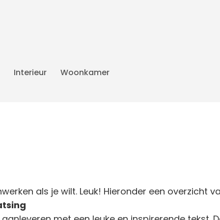
Interieur
Woonkamer
erken als je wilt. Leuk! Hieronder een overzicht v
atsing
 aanleveren met een leuke en inspirerende tekst. De 