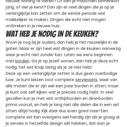
nieuwe woning te vieren? Of ben je misschien binnenkort
jarig, of vier je kerst? Dan zijn er veel dingen die je op je
verlanglijstje kan zetten om de eerste periode wat
makkelijker te maken. Dingen die echt niet mogen
ontbreken in je nieuwe huis.
Wat heb je nodig in de keuken?
Woon je nog bij je ouders, dan heb je het nauwelijks in de
gaten. Maar er zijn heel wat dingen in de keuken aanwezig
waar je echt niet zonder kan. Laten we eens beginnen
met
borden
. Ga je op jezelf wonen, dan heb je deze echt
nodig; het eet knap lastig als je ze niet hebt.
Deze op een verlanglijstje zetten is dus geen overbodige
luxe. Je kunt kiezen voor complete
serviessets
, waar van
alle maten die er zijn wel een paar borden in zitten, maar
je kunt ook zelf kijken wat je precies nodig hebt. In veel
gevallen kun je met wat ontbijtborden en dinerborden
prima vooruit, en heb je lang niet alle delen die in een set
zitten altijd nodig. Kijk daar dus even goed naar! Een
complete set kan overigens wel handig zijn als je graag al
je servies in hetzelfde design wilt hebben, dan ben je