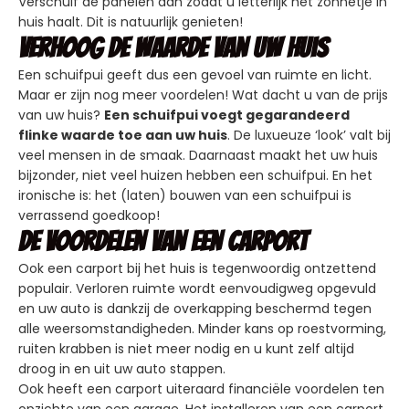
Verschuif de panelen dan zodat u letterlijk het zonnetje in
huis haalt. Dit is natuurlijk genieten!
Verhoog de waarde van uw huis
Een schuifpui geeft dus een gevoel van ruimte en licht.
Maar er zijn nog meer voordelen! Wat dacht u van de prijs
van uw huis?
Een schuifpui voegt gegarandeerd
flinke waarde toe aan uw huis
. De luxueuze ‘look’ valt bij
veel mensen in de smaak. Daarnaast maakt het uw huis
bijzonder, niet veel huizen hebben een schuifpui. En het
ironische is: het (laten) bouwen van een schuifpui is
verrassend goedkoop!
De voordelen van een carport
Ook een carport bij het huis is tegenwoordig ontzettend
populair. Verloren ruimte wordt eenvoudigweg opgevuld
en uw auto is dankzij de overkapping beschermd tegen
alle weersomstandigheden. Minder kans op roestvorming,
ruiten krabben is niet meer nodig en u kunt zelf altijd
droog in en uit uw auto stappen.
Ook heeft een carport uiteraard financiële voordelen ten
opzichte van een garage. Het installeren van een carport