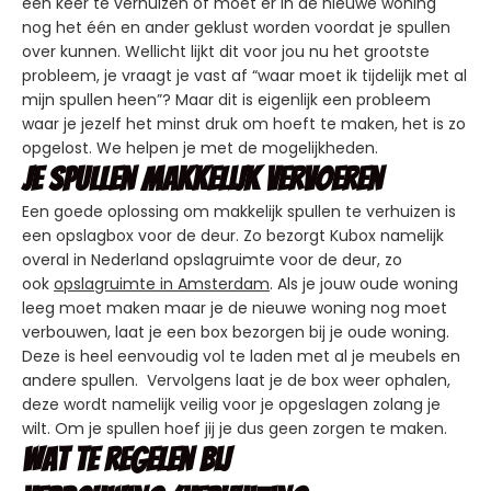
één keer te verhuizen of moet er in de nieuwe woning
nog het één en ander geklust worden voordat je spullen
over kunnen. Wellicht lijkt dit voor jou nu het grootste
probleem, je vraagt je vast af “waar moet ik tijdelijk met al
mijn spullen heen”? Maar dit is eigenlijk een probleem
waar je jezelf het minst druk om hoeft te maken, het is zo
opgelost. We helpen je met de mogelijkheden.
Je spullen makkelijk vervoeren
Een goede oplossing om makkelijk spullen te verhuizen is
een opslagbox voor de deur. Zo bezorgt Kubox namelijk
overal in Nederland opslagruimte voor de deur, zo
ook
opslagruimte in Amsterdam
. Als je jouw oude woning
leeg moet maken maar je de nieuwe woning nog moet
verbouwen, laat je een box bezorgen bij je oude woning.
Deze is heel eenvoudig vol te laden met al je meubels en
andere spullen. Vervolgens laat je de box weer ophalen,
deze wordt namelijk veilig voor je opgeslagen zolang je
wilt. Om je spullen hoef jij je dus geen zorgen te maken.
Wat te regelen bij