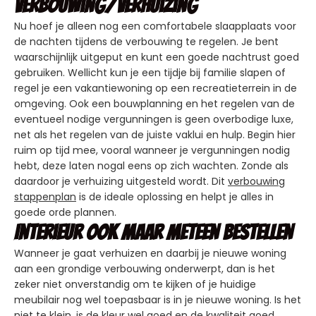
verbouwing/verhuizing
Nu hoef je alleen nog een comfortabele slaapplaats voor
de nachten tijdens de verbouwing te regelen. Je bent
waarschijnlijk uitgeput en kunt een goede nachtrust goed
gebruiken. Wellicht kun je een tijdje bij familie slapen of
regel je een vakantiewoning op een recreatieterrein in de
omgeving. Ook een bouwplanning en het regelen van de
eventueel nodige vergunningen is geen overbodige luxe,
net als het regelen van de juiste vaklui en hulp. Begin hier
ruim op tijd mee, vooral wanneer je vergunningen nodig
hebt, deze laten nogal eens op zich wachten. Zonde als
daardoor je verhuizing uitgesteld wordt. Dit
verbouwing
stappenplan
is de ideale oplossing en helpt je alles in
goede orde plannen.
Interieur ook maar meteen bestellen
Wanneer je gaat verhuizen en daarbij je nieuwe woning
aan een grondige verbouwing onderwerpt, dan is het
zeker niet onverstandig om te kijken of je huidige
meubilair nog wel toepasbaar is in je nieuwe woning. Is het
niet te klein, is de kleur wel goed en de kwaliteit goed