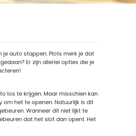
 je auto stappen. Plots merk je dat
edaan? Er zijn allerlei opties die je
cteren!
o los te krijgen. Maar misschien kan
om het te openen. Natuurlijk is dit
beuren. Wanneer dit niet lijkt te
gebeuren dat het slot dan opent. Het