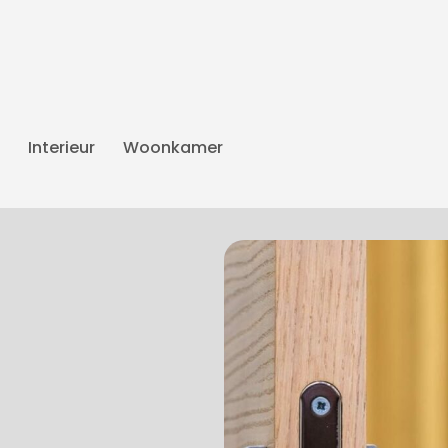
Interieur
Woonkamer