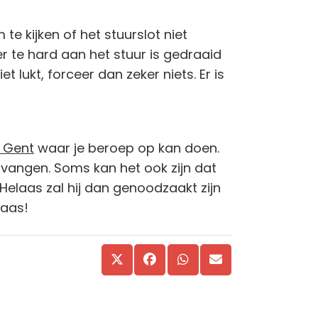
te kijken of het stuurslot niet
r te hard aan het stuur is gedraaid
 lukt, forceer dan zeker niets. Er is
n Gent
waar je beroep op kan doen.
rvangen. Soms kan het ook zijn dat
. Helaas zal hij dan genoodzaakt zijn
laas!