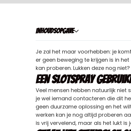
Inhoudsopgave
Je zal het maar voorhebben: je komt 
er geen beweging te krijgen is in het 
kan proberen. Lukken deze nog niet?
Een slotspray gebruik
Veel mensen hebben natuurlijk niet s
je wel iemand contacteren die dit he
geen duurzame oplossing en het wilt 
werken kan je nog altijd proberen aan
is vrij vervelend, maar als het lukt i