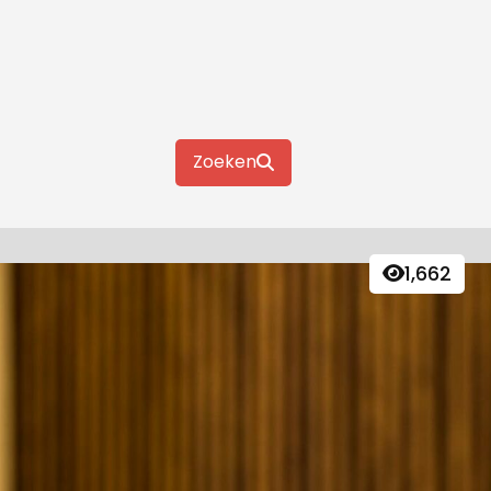
Zoeken
1,662