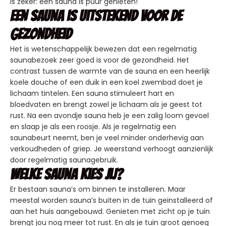
is zeker: een sauna is puur genieten!
Een sauna is uitstekend voor de
gezondheid
Het is wetenschappelijk bewezen dat een regelmatig
saunabezoek zeer goed is voor de gezondheid. Het
contrast tussen de warmte van de sauna en een heerlijk
koele douche of een duik in een koel zwembad doet je
lichaam tintelen. Een sauna stimuleert hart en
bloedvaten en brengt zowel je lichaam als je geest tot
rust. Na een avondje sauna heb je een zalig loom gevoel
en slaap je als een roosje. Als je regelmatig een
saunabeurt neemt, ben je veel minder onderhevig aan
verkoudheden of griep. Je weerstand verhoogt aanzienlijk
door regelmatig saunagebruik.
Welke sauna kies jij?
Er bestaan sauna’s om binnen te installeren. Maar
meestal worden sauna’s buiten in de tuin geïnstalleerd of
aan het huis aangebouwd. Genieten met zicht op je tuin
brengt jou nog meer tot rust. En als je tuin groot genoeg