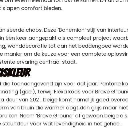
 om even helemaal tot rust te komen. Dit uit zich
het slapen comfort bieden.
ganiseerde chaos. Deze ‘Bohemian’ stijl van interi
n één keer aangepakt als compleet project waarbij
ing, wanddecoratie tot aan het beddengoed word
e manier om de keuze voor een complete oplossing 
tente ervaring centraal staat.
iskleur
d die toonaangevend zijn voor dat jaar. Pantone k
uminating (geel), terwijl Flexa koos voor Brave Gro
lexa kleur van 2021, beige komt namelijk goed overe
orm van bruin die warmer oogt dan grijs maar niet zo
ruiken. Neem ‘Brave Ground’ of gewoon beige als b
steunkleur voor wat levendigheid in het geheel.