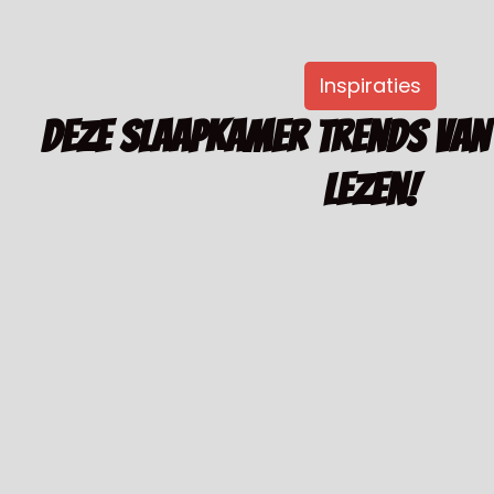
Inspiraties
Deze slaapkamer trends van
lezen!