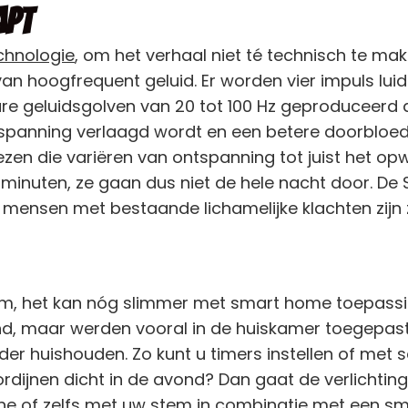
apt
chnologie
, om het verhaal niet té technisch te ma
k van hoogfrequent geluid. Er worden vier impuls lui
 geluidsgolven van 20 tot 100 Hz geproduceerd die
rspanning verlaagd wordt en een betere doorbloedi
en die variëren van ontspanning tot juist het op
inuten, ze gaan dus niet de hele nacht door. De 
 mensen met bestaande lichamelijke klachten zijn 
 slim, het kan nóg slimmer met smart home toepas
d, maar werden vooral in de huiskamer toegepast.
der huishouden. Zo kunt u timers instellen of met
ordijnen dicht in de avond? Dan gaat de verlichti
 of zelfs met uw stem in combinatie met een sm