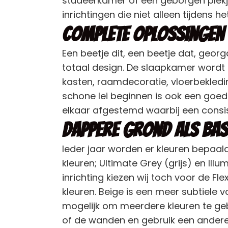
studeerkamer of een geborgen plekje
inrichtingen die niet alleen tijdens 
Complete oplossingen
Een beetje dit, een beetje dat, geor
totaal design. De slaapkamer wordt i
kasten, raamdecoratie, vloerbekled
schone lei beginnen is ook een goed
elkaar afgestemd waarbij een consis
Dappere grond als bas
Ieder jaar worden er kleuren bepaal
kleuren; Ultimate Grey (grijs) en Ill
inrichting kiezen wij toch voor de F
kleuren. Beige is een meer subtiele v
mogelijk om meerdere kleuren te geb
of de wanden en gebruik een andere 