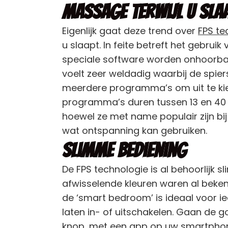
Massage terwijl u sla
Eigenlijk gaat deze trend over
FPS te
u slaapt. In feite betreft het gebrui
speciale software worden onhoorbare
voelt zeer weldadig waarbij de spie
meerdere programma’s om uit te kiez
programma’s duren tussen 13 en 40 m
hoewel ze met name populair zijn bij
wat ontspanning kan gebruiken.
Slimme bediening
De FPS technologie is al behoorlijk
afwisselende kleuren waren al beken
de ‘smart bedroom’ is ideaal voor ie
laten in- of uitschakelen. Gaan de g
knop, met een app op uw smartphone