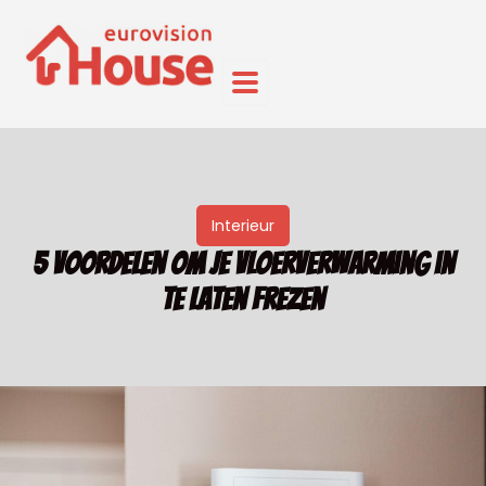
Interieur
5 voordelen om je vloerverwarming in
te laten frezen